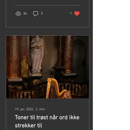
hverdag,...
84
0
7
19. jan. 2022
∙
2
min
Toner til trøst når ord ikke
strekker til