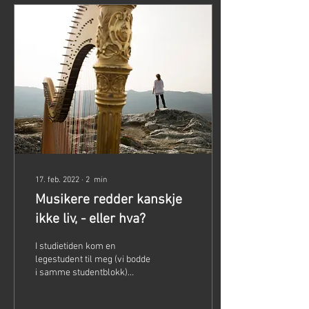
17. feb. 2022
∙
2
min
Musikere redder kanskje
ikke liv, - eller hva?
I studietiden kom en
legestudent til meg (vi bodde
i samme studentblokk)
tydelig irritert over at jeg
øvde harpe på en vanlig