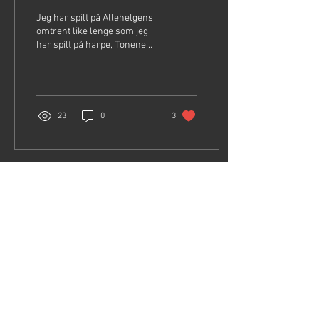
Jeg har spilt på Allehelgens
omtrent like lenge som jeg
har spilt på harpe, Tonene
fra harpen må nok ha en
egen evne til å trøste og gi...
23
0
3